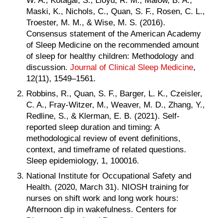
W. A., Kotagal, S., Lloyd, R. M., Malow, B. A.,
Maski, K., Nichols, C., Quan, S. F., Rosen, C. L.,
Troester, M. M., & Wise, M. S. (2016).
Consensus statement of the American Academy
of Sleep Medicine on the recommended amount
of sleep for healthy children: Methodology and
discussion.
Journal of Clinical Sleep Medicine
,
12(11), 1549–1561.
Robbins, R., Quan, S. F., Barger, L. K., Czeisler,
C. A., Fray-Witzer, M., Weaver, M. D., Zhang, Y.,
Redline, S., & Klerman, E. B. (2021). Self-
reported sleep duration and timing: A
methodological review of event definitions,
context, and timeframe of related questions.
Sleep epidemiology, 1, 100016.
National Institute for Occupational Safety and
Health. (2020, March 31). NIOSH training for
nurses on shift work and long work hours:
Afternoon dip in wakefulness. Centers for