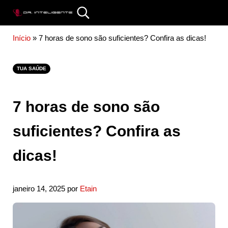
Skip to main content
Skip to site footer
Search...
DR. INTELIGENTE
Início
»
7 horas de sono são suficientes? Confira as dicas!
TUA SAÚDE
7 horas de sono são
suficientes? Confira as
dicas!
janeiro 14, 2025
por
Etain