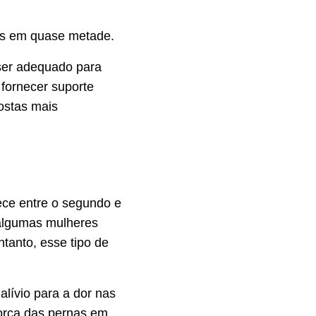
as em quase metade.
ser adequado para
 fornecer suporte
ostas mais
ce entre o segundo e
 algumas mulheres
ntanto, esse tipo de
lívio para a dor nas
força das pernas em