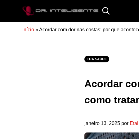
Skip to main content
Skip to site footer
Search...
DR. INTELIGENTE
Início
»
Acordar com dor nas costas: por que acontec
TUA SAÚDE
Acordar co
como trata
janeiro 13, 2025
por
Etai