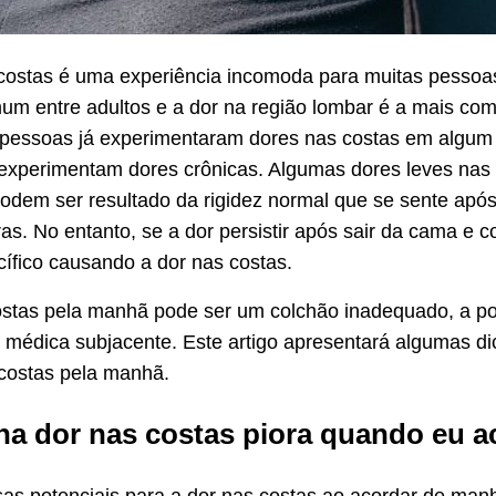
costas é uma experiência incomoda para muitas pessoa
m entre adultos e a dor na região lombar é a mais c
s pessoas já experimentaram dores nas costas em algu
experimentam dores crônicas. Algumas dores leves nas
odem ser resultado da rigidez normal que se sente ap
ras. No entanto, se a dor persistir após sair da cama e 
ífico causando a dor nas costas.
ostas pela manhã pode ser um colchão inadequado, a po
édica subjacente. Este artigo apresentará algumas di
s costas pela manhã.
ha dor nas costas piora quando eu 