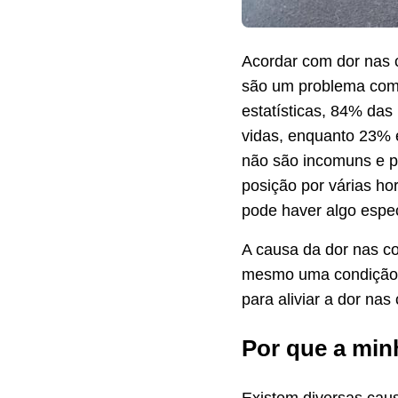
Acordar com dor nas 
são um problema comu
estatísticas, 84% da
vidas, enquanto 23% 
não são incomuns e p
posição por várias ho
pode haver algo espec
A causa da dor nas c
mesmo uma condição m
para aliviar a dor na
Por que a min