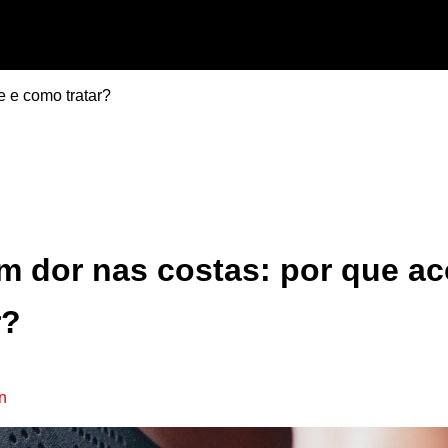
e e como tratar?
m dor nas costas: por que ac
r?
n