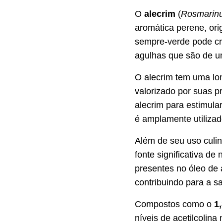
O
alecrim
(
Rosmarinus
aromática perene, ori
sempre-verde pode cre
agulhas que são de um
O alecrim tem uma lon
valorizado por suas 
alecrim para estimul
é amplamente utilizado
Além de seu uso culin
fonte significativa de
presentes no óleo de 
contribuindo para a s
Compostos como o
1
níveis de acetilcolin