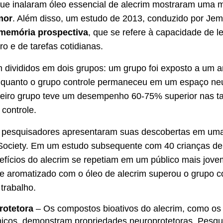
que inalaram óleo essencial de alecrim mostraram uma me
mor
. Além disso, um estudo de 2013, conduzido por Je
memória prospectiva
, que se refere à capacidade de 
o e de tarefas cotidianas.
am divididos em dois grupos: um grupo foi exposto a um
enquanto o grupo controle permaneceu em um espaço neu
eiro grupo teve um desempenho 60-75% superior nas t
controle.
pesquisadores apresentaram suas descobertas em uma
 Society. Em um estudo subsequente com 40 crianças de
nefícios do alecrim se repetiam em um público mais jov
 aromatizado com o óleo de alecrim superou o grupo c
trabalho.
rotetora
– Os compostos bioativos do alecrim, como os 
ênicos, demonstram propriedades neuroprotetoras. Pesq