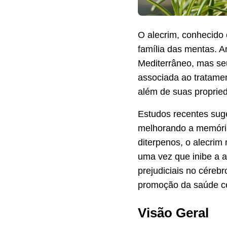
O alecrim, conhecido
família das mentas. A
Mediterrâneo, mas seu
associada ao tratamen
além de suas propried
Estudos recentes suge
melhorando a memória
diterpenos, o alecrim
uma vez que inibe a a
prejudiciais no céreb
promoção da saúde ce
Visão Geral