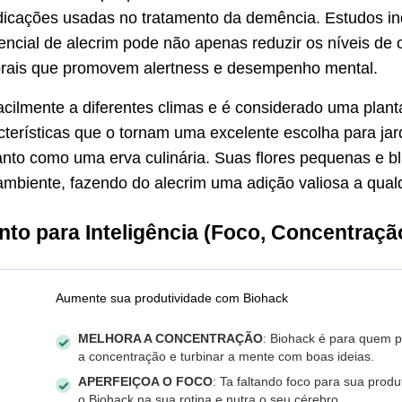
dicações usadas no tratamento da demência. Estudos in
ncial de alecrim pode não apenas reduzir os níveis de 
brais que promovem alertness e desempenho mental.
acilmente a diferentes climas e é considerado uma planta
acterísticas que o tornam uma excelente escolha para ja
nto como uma erva culinária. Suas flores pequenas e b
ambiente, fazendo do alecrim uma adição valiosa a qua
to para Inteligência (Foco, Concentraçã
Aumente sua produtividade com Biohack
MELHORA A CONCENTRAÇÃO
: Biohack é para quem p
a concentração e turbinar a mente com boas ideias.
APERFEIÇOA O FOCO
: Ta faltando foco para sua produ
o Biohack na sua rotina e nutra o seu cérebro.