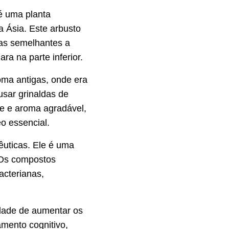
 é uma planta
a Ásia. Este arbusto
nas semelhantes a
ra na parte inferior.
oma antigas, onde era
sar grinaldas de
e e aroma agradável,
eo essencial.
êuticas. Ele é uma
C. Os compostos
acterianas,
dade de aumentar os
amento cognitivo,