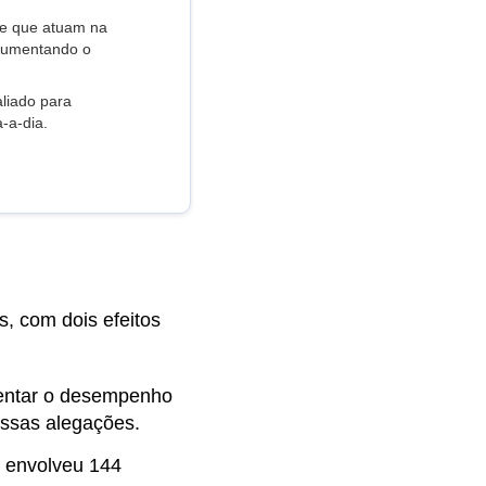
te que atuam na
 aumentando o
aliado para
-a-dia.
s, com dois efeitos
mentar o desempenho
essas alegações.
, envolveu 144