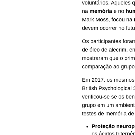
voluntários. Aqueles 
na
memória
e no
hu
Mark Moss, focou na
devem ocorrer no futur
Os participantes for
de óleo de alecrim, 
mostraram que o prim
comparação ao grupo 
Em 2017, os mesmos 
British Psychological
verificou-se se os be
grupo em um ambiente
testes de memória de 
Proteção neurop
os ácidos triterp