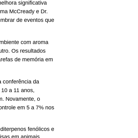
lhora significativa
mma McCready e Dr.
lembrar de eventos que
 ambiente com aroma
tro. Os resultados
arefas de memória em
 conferência da
 10 a 11 anos,
em. Novamente, o
ontrole em 5 a 7% nos
diterpenos fenólicos e
uisas em animais