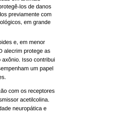
protegê-los de danos
ados previamente com
rológicos, em grande
noides e, em menor
 O alecrim protege as
axônio. Isso contribui
 desempenham um papel
es.
ação com os receptores
missor acetilcolina.
idade neuropática e