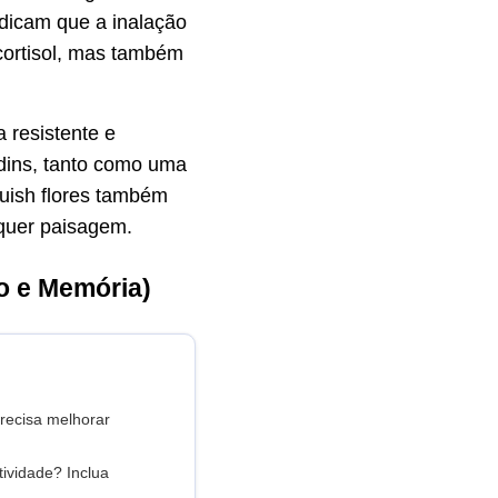
dicam que a inalação
cortisol, mas também
 resistente e
rdins, tanto como uma
luish flores também
lquer paisagem.
o e Memória)
recisa melhorar
tividade? Inclua