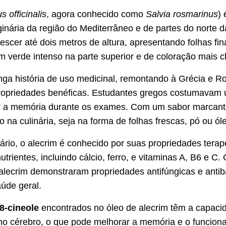
 officinalis
, agora conhecido como
Salvia rosmarinus
)
ginária da região do Mediterrâneo e de partes do norte d
scer até dois metros de altura, apresentando folhas fi
 verde intenso na parte superior e de coloração mais cla
ga história de uso medicinal, remontando à Grécia e R
propriedades benéficas. Estudantes gregos costumavam u
ar a memória durante os exames. Com um sabor marcant
 na culinária, seja na forma de folhas frescas, pó ou ól
ário, o alecrim é conhecido por suas propriedades terap
 nutrientes, incluindo cálcio, ferro, e vitaminas A, B6 e 
alecrim demonstraram propriedades antifúngicas e antib
aúde geral.
,8-cineole
encontrados no óleo de alecrim têm a capaci
a no cérebro, o que pode melhorar a memória e o funcion