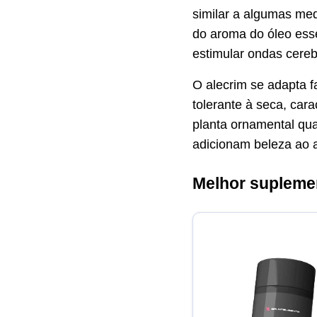
similar a algumas me
do aroma do óleo esse
estimular ondas cere
O alecrim se adapta f
tolerante à seca, car
planta ornamental qua
adicionam beleza ao 
Melhor suplemen