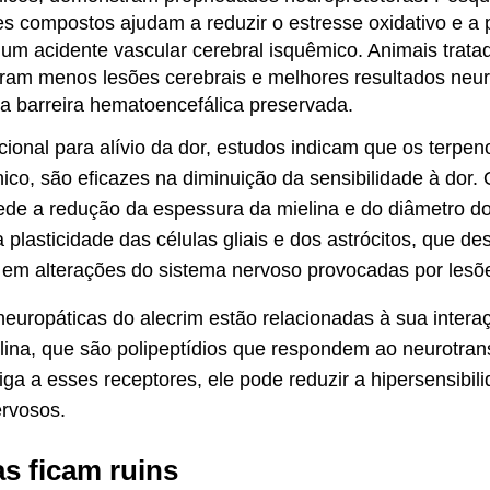
 compostos ajudam a reduzir o estresse oxidativo e a 
 um acidente vascular cerebral isquêmico. Animais trat
ram menos lesões cerebrais e melhores resultados neu
a barreira hematoencefálica preservada.
cional para alívio da dor, estudos indicam que os terpe
nico, são eficazes na diminuição da sensibilidade à dor.
ede a redução da espessura da mielina e do diâmetro do 
plasticidade das células gliais e dos astrócitos, que
 em alterações do sistema nervoso provocadas por lesõ
neuropáticas do alecrim estão relacionadas à sua inter
olina, que são polipeptídios que respondem ao neurotrans
iga a esses receptores, ele pode reduzir a hipersensibil
ervosos.
s ficam ruins