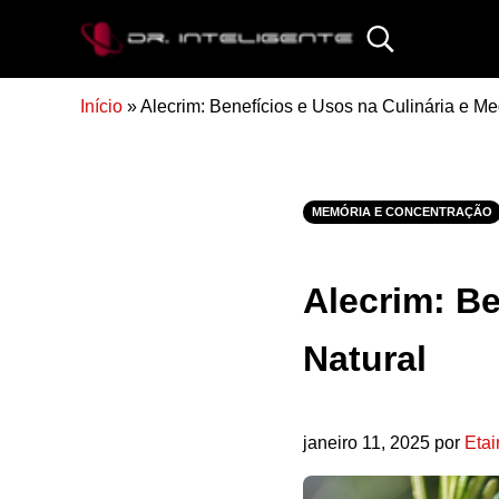
Skip to main content
Skip to site footer
Search...
DR. INTELIGENTE
Início
»
Alecrim: Benefícios e Usos na Culinária e Me
MEMÓRIA E CONCENTRAÇÃO
Alecrim: Be
Natural
janeiro 11, 2025
por
Etai