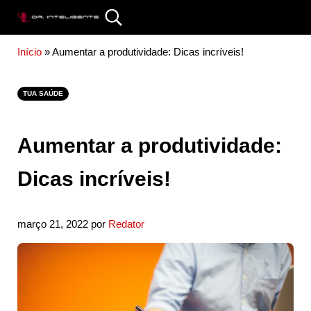
Skip to main content
Skip to site footer
Search...
DR. INTELIGENTE
Início
»
Aumentar a produtividade: Dicas incríveis!
TUA SAÚDE
Aumentar a produtividade:
Dicas incríveis!
março 21, 2022
por
Redator