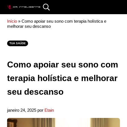
Skip to main content
Skip to site footer
Search...
DR. INTELIGENTE
Início
»
Como apoiar seu sono com terapia holística e
melhorar seu descanso
TUA SAÚDE
Como apoiar seu sono com
terapia holística e melhorar
seu descanso
janeiro 24, 2025
por
Etain