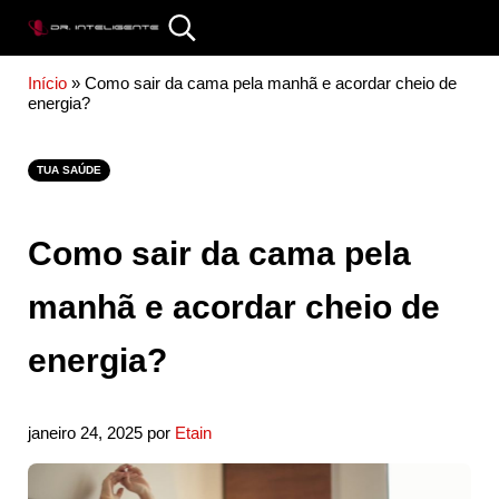
Skip to main content
Skip to site footer
Search...
DR. INTELIGENTE
Início
»
Como sair da cama pela manhã e acordar cheio de
energia?
TUA SAÚDE
Como sair da cama pela
manhã e acordar cheio de
energia?
janeiro 24, 2025
por
Etain