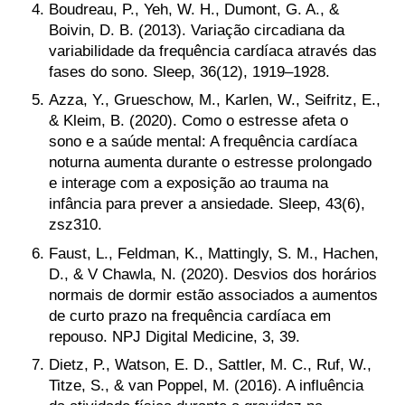
Boudreau, P., Yeh, W. H., Dumont, G. A., &
Boivin, D. B. (2013). Variação circadiana da
variabilidade da frequência cardíaca através das
fases do sono. Sleep, 36(12), 1919–1928.
Azza, Y., Grueschow, M., Karlen, W., Seifritz, E.,
& Kleim, B. (2020). Como o estresse afeta o
sono e a saúde mental: A frequência cardíaca
noturna aumenta durante o estresse prolongado
e interage com a exposição ao trauma na
infância para prever a ansiedade. Sleep, 43(6),
zsz310.
Faust, L., Feldman, K., Mattingly, S. M., Hachen,
D., & V Chawla, N. (2020). Desvios dos horários
normais de dormir estão associados a aumentos
de curto prazo na frequência cardíaca em
repouso. NPJ Digital Medicine, 3, 39.
Dietz, P., Watson, E. D., Sattler, M. C., Ruf, W.,
Titze, S., & van Poppel, M. (2016). A influência