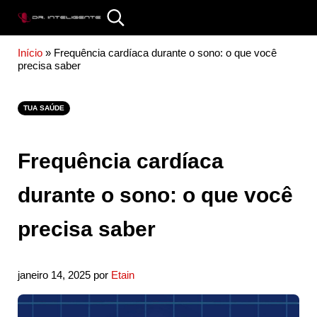
Skip to main content
Skip to site footer
Search...
DR. INTELIGENTE
Início
»
Frequência cardíaca durante o sono: o que você
precisa saber
TUA SAÚDE
Frequência cardíaca
durante o sono: o que você
precisa saber
janeiro 14, 2025
por
Etain