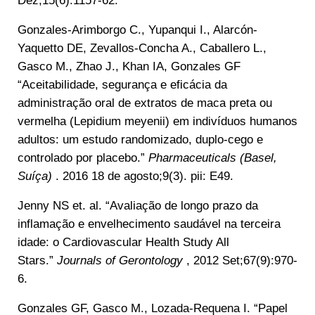
Dez;15(6):1157-62.
Gonzales-Arimborgo C., Yupanqui I., Alarcón-
Yaquetto DE, Zevallos-Concha A., Caballero L.,
Gasco M., Zhao J., Khan IA, Gonzales GF
“Aceitabilidade, segurança e eficácia da
administração oral de extratos de maca preta ou
vermelha (Lepidium meyenii) em indivíduos humanos
adultos: um estudo randomizado, duplo-cego e
controlado por placebo.”
Pharmaceuticals (Basel,
Suíça)
. 2016 18 de agosto;9(3). pii: E49.
Jenny NS et. al. “Avaliação de longo prazo da
inflamação e envelhecimento saudável na terceira
idade: o Cardiovascular Health Study All
Stars.”
Journals of Gerontology
, 2012 Set;67(9):970-
6.
Gonzales GF, Gasco M., Lozada-Requena I. “Papel