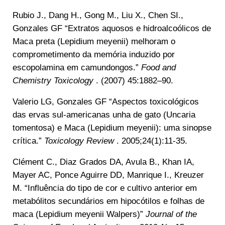
Rubio J., Dang H., Gong M., Liu X., Chen SI.,
Gonzales GF “Extratos aquosos e hidroalcoólicos de
Maca preta (Lepidium meyenii) melhoram o
comprometimento da memória induzido por
escopolamina em camundongos.”
Food and
Chemistry Toxicology
. (2007) 45:1882–90.
Valerio LG, Gonzales GF “Aspectos toxicológicos
das ervas sul-americanas unha de gato (Uncaria
tomentosa) e Maca (Lepidium meyenii): uma sinopse
crítica.”
Toxicology Review
. 2005;24(1):11-35.
Clément C., Diaz Grados DA, Avula B., Khan IA,
Mayer AC, Ponce Aguirre DD, Manrique I., Kreuzer
M. “Influência do tipo de cor e cultivo anterior em
metabólitos secundários em hipocótilos e folhas de
maca (Lepidium meyenii Walpers)”
Journal of the