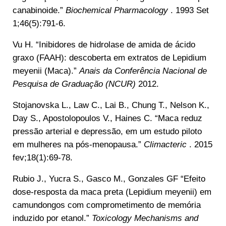
canabinoide.”
Biochemical Pharmacology
. 1993 Set
1;46(5):791-6.
Vu H. “Inibidores de hidrolase de amida de ácido
graxo (FAAH): descoberta em extratos de Lepidium
meyenii (Maca).”
Anais da Conferência Nacional de
Pesquisa de Graduação (NCUR)
2012.
Stojanovska L., Law C., Lai B., Chung T., Nelson K.,
Day S., Apostolopoulos V., Haines C. “Maca reduz
pressão arterial e depressão, em um estudo piloto
em mulheres na pós-menopausa.”
Climacteric
. 2015
fev;18(1):69-78.
Rubio J., Yucra S., Gasco M., Gonzales GF “Efeito
dose-resposta da maca preta (Lepidium meyenii) em
camundongos com comprometimento de memória
induzido por etanol.”
Toxicology Mechanisms and