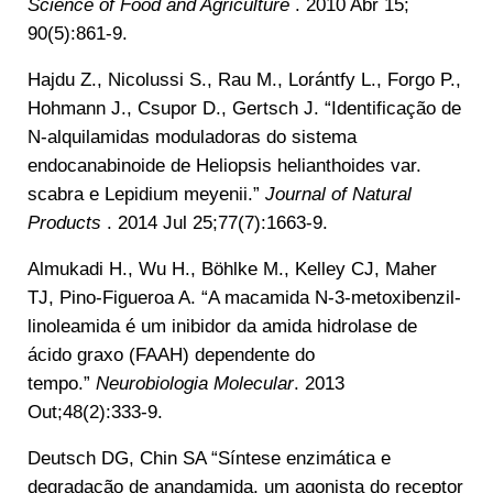
Science of Food and Agriculture
. 2010 Abr 15;
90(5):861-9.
Hajdu Z., Nicolussi S., Rau M., Lorántfy L., Forgo P.,
Hohmann J., Csupor D., Gertsch J. “Identificação de
N-alquilamidas moduladoras do sistema
endocanabinoide de Heliopsis helianthoides var.
scabra e Lepidium meyenii.”
Journal of Natural
Products
. 2014 Jul 25;77(7):1663-9.
Almukadi H., Wu H., Böhlke M., Kelley CJ, Maher
TJ, Pino-Figueroa A. “A macamida N-3-metoxibenzil-
linoleamida é um inibidor da amida hidrolase de
ácido graxo (FAAH) dependente do
tempo.”
Neurobiologia Molecular
. 2013
Out;48(2):333-9.
Deutsch DG, Chin SA “Síntese enzimática e
degradação de anandamida, um agonista do receptor