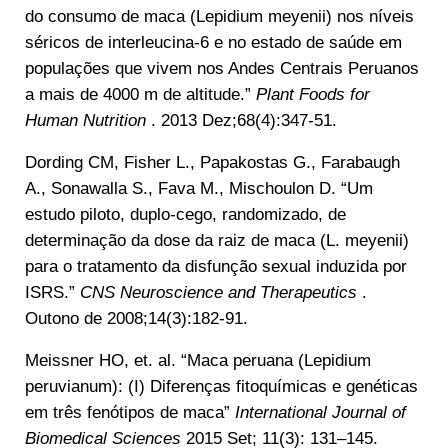
do consumo de maca (Lepidium meyenii) nos níveis
séricos de interleucina-6 e no estado de saúde em
populações que vivem nos Andes Centrais Peruanos
a mais de 4000 m de altitude.”
Plant Foods for
Human Nutrition
. 2013 Dez;68(4):347-51.
Dording CM, Fisher L., Papakostas G., Farabaugh
A., Sonawalla S., Fava M., Mischoulon D. “Um
estudo piloto, duplo-cego, randomizado, de
determinação da dose da raiz de maca (L. meyenii)
para o tratamento da disfunção sexual induzida por
ISRS.”
CNS Neuroscience and Therapeutics
.
Outono de 2008;14(3):182-91.
Meissner HO, et. al. “Maca peruana (Lepidium
peruvianum): (I) Diferenças fitoquímicas e genéticas
em três fenótipos de maca”
International Journal of
Biomedical Sciences
2015 Set; 11(3): 131–145.