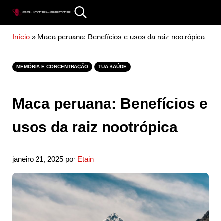
Skip to main content
Skip to site footer
Search...
DR. INTELIGENTE
Início
»
Maca peruana: Benefícios e usos da raiz nootrópica
MEMÓRIA E CONCENTRAÇÃO
TUA SAÚDE
Maca peruana: Benefícios e
usos da raiz nootrópica
janeiro 21, 2025
por
Etain