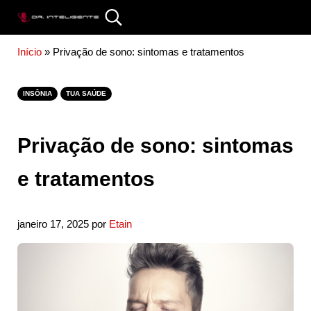
Skip to main content
Skip to site footer
Search...
DR. INTELIGENTE
Início
»
Privação de sono: sintomas e tratamentos
INSÔNIA
TUA SAÚDE
Privação de sono: sintomas
e tratamentos
janeiro 17, 2025
por
Etain