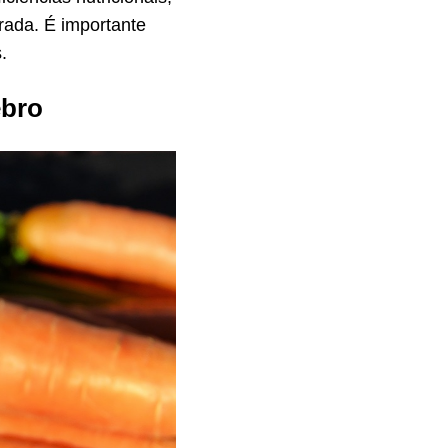
rada. É importante
.
ebro