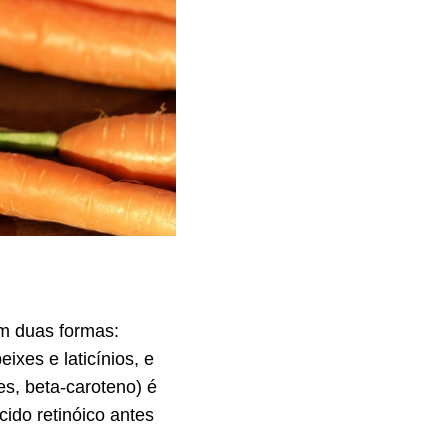
em duas formas:
ixes e laticínios, e
es, beta-caroteno) é
cido retinóico antes