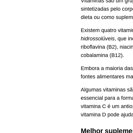
Vitaminas são um gru
sintetizadas pelo cor
dieta ou como suplem
Existem quatro vitam
hidrossolúveis
, que i
riboflavina (B2), niaci
cobalamina (B12).
Embora a maioria das 
fontes alimentares mai
Algumas vitaminas sã
essencial para a form
vitamina C é um antio
vitamina D pode ajuda
Melhor suplemen