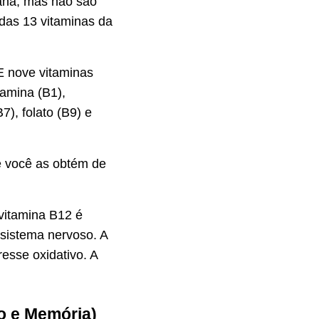
ana, mas não são
 das 13 vitaminas da
E nove vitaminas
iamina (B1),
B7), folato (B9) e
e você as obtém de
vitamina B12 é
 sistema nervoso. A
resse oxidativo. A
o e Memória)