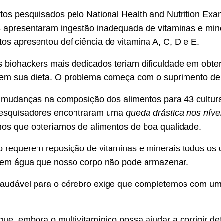
tos pesquisados pelo National Health and Nutrition Exa
presentaram ingestão inadequada de vitaminas e min
tos apresentou deficiência de vitamina A, C, D e E.
biohackers mais dedicados teriam dificuldade em obter
 em sua dieta. O problema começa com o suprimento de 
 mudanças na composição dos alimentos para 43 cultur
pesquisadores encontraram uma
queda drástica nos níve
s que obteríamos de alimentos de boa qualidade.
o requerem reposição de vitaminas e minerais todos os 
s em água que nosso corpo não pode armazenar.
 saudável para o cérebro exige que completemos com um 
ue, embora o multivitamínico possa ajudar a corrigir defi