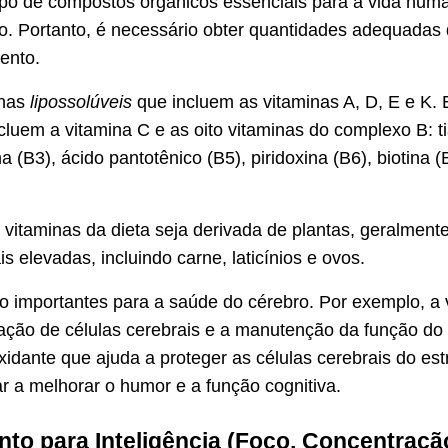
po de compostos orgânicos essenciais para a vida hum
po. Portanto, é necessário obter quantidades adequadas
ento.
inas
lipossolúveis
que incluem as vitaminas A, D, E e K. 
ncluem a vitamina C e as oito vitaminas do complexo B: t
na (B3), ácido pantotênico (B5), piridoxina (B6), biotina (
vitaminas da dieta seja derivada de plantas, geralment
s elevadas, incluindo carne, laticínios e ovos.
o importantes para a saúde do cérebro. Por exemplo, a 
ação de células cerebrais e a manutenção da função do
xidante que ajuda a proteger as células cerebrais do est
r a melhorar o humor e a função cognitiva.
to para Inteligência (Foco, Concentraçã