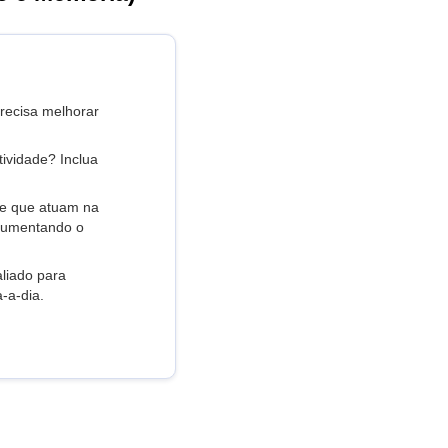
recisa melhorar
tividade? Inclua
te que atuam na
 aumentando o
aliado para
-a-dia.