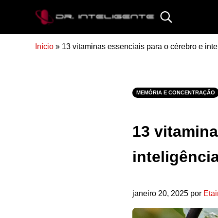
Skip to main content
Skip to site footer
Search...
DR. INTELIGENTE
Início
»
13 vitaminas essenciais para o cérebro e inte
MEMÓRIA E CONCENTRAÇÃO
13 vitamina
inteligênci
janeiro 20, 2025
por
Etai