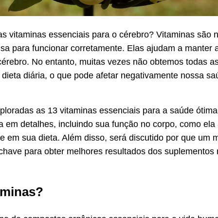
s vitaminas essenciais para o cérebro? Vitaminas são n
sa para funcionar corretamente. Elas ajudam a manter a
cérebro. No entanto, muitas vezes não obtemos todas a
ieta diária, o que pode afetar negativamente nossa sa
xploradas as 13 vitaminas essenciais para a saúde ótim
da em detalhes, incluindo sua função no corpo, como ela 
te em sua dieta. Além disso, será discutido por que um m
 chave para obter melhores resultados dos suplementos 
aminas?